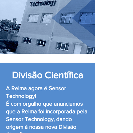
Divisão Científica
A Relma agora é Sensor
Technology!
É com orgulho que anunciamos
que a Relma foi incorporada pela
Sensor Technology, dando
origem à nossa nova Divisão