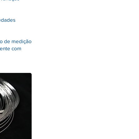
iedades
ão de medição
iente com