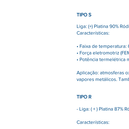
TIPO S
Liga: (+) Platina 90% Ródi
Características:
• Faixa de temperatura: 
• Força eletromotriz (FE
• Potência termelétrica 
Aplicação: atmosferas o
vapores metálicos. Tam
TIPO R
- Liga: ( + ) Platina 87% R
Características: