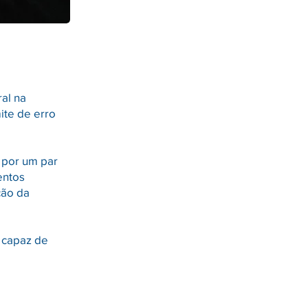
al na
ite de erro
 por um par
entos
ção da
 capaz de