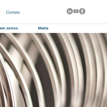
Contato
em somos
Media