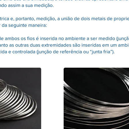
ando assim a sua medição.
trica e, portanto, medição, a união de dois metais de propr
 da seguinte maneira:
 ambos os fios é inserida no ambiente a ser medido (junç
uanto as outras duas extremidades são inseridas em um amb
a e controlada (junção de referência ou “junta fria”).