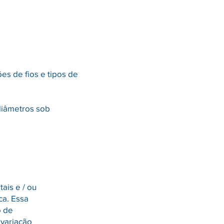
es de fios e tipos de
diâmetros sob
ais e / ou
ca. Essa
o de
 variação