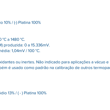
o 10% / (-) Platina 100%
0 °C a 1480 °C.
M) produzida: 0 a 15.336mV.
média: 1,04mV / 100 °C.
xidantes ou inertes. Não indicado para aplicações a vácuo 
bém é usado como padrão na calibração de outros termopa
ódio 13% / ( - ) Platina 100%